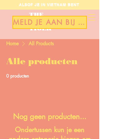
ALSOF JE IN VIETNAM BENT
THE
FAT
MELD JE AAN BIJ ONS TEAM
TIGER
Home
All Products
Alle producten
0 producten
Nog geen producten...
Ondertussen kun je een