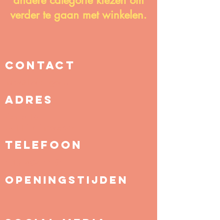
andere categorie kiezen om
verder te gaan met winkelen.
CONTACT
info@thefattiger.nl
ADRES
Kamp 18
3811AR
Amersfoort
tELEFOON
033 484 0090
OPENINGSTIJDEN