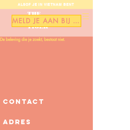
ALSOF JE IN VIETNAM BENT
THE
FAT
MELD JE AAN BIJ ONS TEAM
TIGER
De beleving die je zoekt, bestaat niet.
CONTACT
info@thefattiger.nl
ADRES